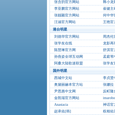
张含韵官方网站
释小龙
李亚鹏官方网站
崔健主
张靓颖官方网站
何中华
汪涵官方网站
王艳官
港台明星
刘德华官方网站
周杰伦
张学友在线
龙影再
陈慧琳官方网
舒淇官
孙燕姿全球互动网
孟庭苇
阿桑大陆歌迷联盟
张学友
国外明星
西城中文站
李贞贤
奥黛丽赫本官方站
张娜拉
尹恩惠中文网
反町隆史
金凯瑞官方网站
imarobo
Anastacia
神话官
赵承佑[韩]
权相佑