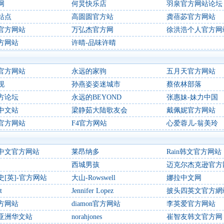
网
何炅快乐店
羽泉官方网站论坛
站点
高圆圆官方站
龚蓓苾官方网站
官方网站
万弘杰官方网
徐洪浩个人官方网
方网站
许晴-品味许晴
官方网站
永远的家驹
五月天官方网站
现
孙燕姿姿迷城市
蔡依林部落
方论坛
永远的BEYOND
张惠妹-妹力中国
中文站
梁静茹大陆歌友会
戴佩妮官方网站
官方网站
F4官方网站
心爱蓉儿-翁美玲
中文官方网站
莱昂纳多
Rain韩文官方网站
西城男孩
迈克尔杰克逊官方
[英]-官方网站
大山-Rowswell
娜拉中文网
t
Jennifer Lopez
披头四英文官方網
方网站
diamon官方网站
李英爱官方网站
亚洲华文站
norahjones
崔智友韩文官方网