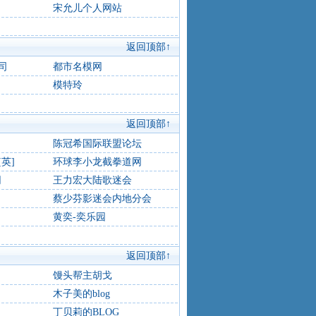
宋允儿个人网站
返回顶部↑
司
都市名模网
模特玲
返回顶部↑
陈冠希国际联盟论坛
英]
环球李小龙截拳道网
网
王力宏大陆歌迷会
蔡少芬影迷会内地分会
黄奕-奕乐园
返回顶部↑
馒头帮主胡戈
木子美的blog
丁贝莉的BLOG