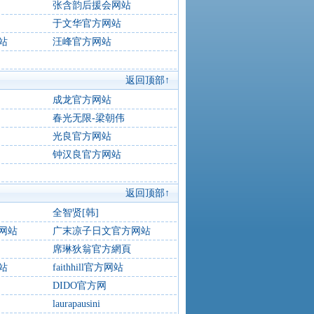
张含韵后援会网站
于文华官方网站
站
汪峰官方网站
返回顶部↑
成龙官方网站
春光无限-梁朝伟
光良官方网站
钟汉良官方网站
返回顶部↑
全智贤[韩]
网站
广末凉子日文官方网站
席琳狄翁官方網頁
站
faithhill官方网站
DIDO官方网
laurapausini