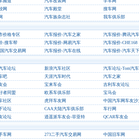
车频道
汽车改装网
学车网
校网
汽车殿堂
搜车网
网
汽车族杂志社
我车俱乐部
市价格专区
汽车报价-汽车之家
汽车报价-腾讯汽
价-搜车帮
汽车报价-网易汽车
汽车报价-CHE168
中国汽车交易网
汽车报价-汽车在线
汽车报价-汽车天
汽车论坛
新浪汽车社区
汽车论坛-Tom汽车
车吧
天涯汽车时代
汽车之家
友会
宝来车会
吉利车友论坛
好者同盟
欧系车俱乐部
宝马会
车社区
虎拜车友网
中国汽车网车友沙
下论坛
CAA大陆汽车俱乐部
车行网
友论坛
逍遥派车友会-菲亚特
QCAR车友会
手车网
273二手汽车交易网
中国旧车网