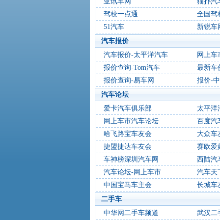
亚讯车网
猫扑汽
驾校一点通
全国驾
51汽车
新锐车
汽车报价
汽车报价-太平洋汽车
网上车
报价查询-Tom汽车
最新车
报价查询-易车网
报价-
汽车论坛
爱卡汽车俱乐部
太平洋
网上车市汽车论坛
百度汽
哈飞路宝车友会
大众车
捷盟捷达车友会
赛欧爱
车神榜深圳汽车网
西陆汽
汽车论坛-网上车市
汽车天
中国宝马车主会
长城车
二手车
中华网二手车频道
武汉二