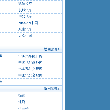
凯迪拉克
长城汽车
华普汽车
NISSAN中国
东南汽车
大众中国
返回顶部↑
业
中国汽车配件网
中国汽配商务网
汽车配件交易网
中国汽配交易网
网
返回顶部↑
骊威
速腾
伊兰特