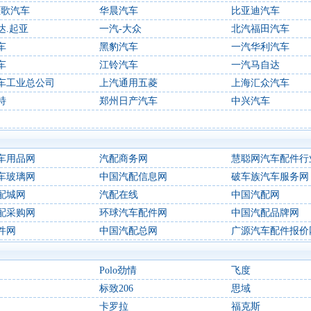
a讴歌汽车
华晨汽车
比亚迪汽车
达.起亚
一汽-大众
北汽福田汽车
车
黑豹汽车
一汽华利汽车
车
江铃汽车
一汽马自达
车工业总公司
上汽通用五菱
上海汇众汽车
特
郑州日产汽车
中兴汽车
车用品网
汽配商务网
慧聪网汽车配件行
车玻璃网
中国汽配信息网
破车族汽车服务网
配城网
汽配在线
中国汽配网
配采购网
环球汽车配件网
中国汽配品牌网
件网
中国汽配总网
广源汽车配件报价
Polo劲情
飞度
标致206
思域
卡罗拉
福克斯